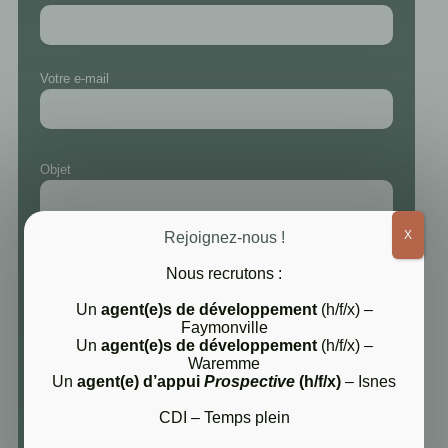
Votre e-mail
Objet
X
Rejoignez-nous !
Votre message
Nous recrutons :
Un
agent(e)s de développement
(h/f/x) –
Faymonville
Un
agent(e)s de développement
(h/f/x) –
Waremme
Un
agent(e) d’appui
Prospective
(h/f/x)
– Isnes
CDI – Temps plein