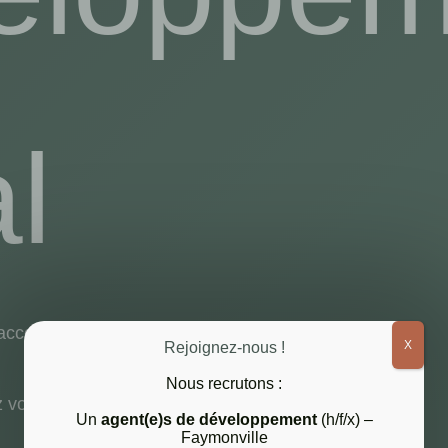
l
accompagnent plus de
130 communes en Wallonie.
X
Rejoignez-nous !
Nous recrutons :
 vous en cliquant sur le nom de votre commune.
Un
agent(e)s de développement
(h/f/x) –
Faymonville