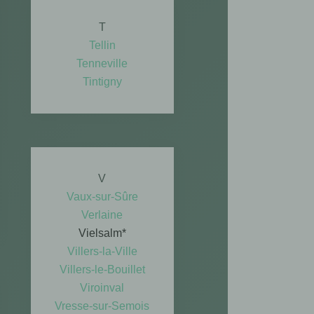
T
Tellin
Tenneville
Tintigny
V
Vaux-sur-Sûre
Verlaine
Vielsalm*
Villers-la-Ville
Villers-le-Bouillet
Viroinval
​Vresse-sur-Semois