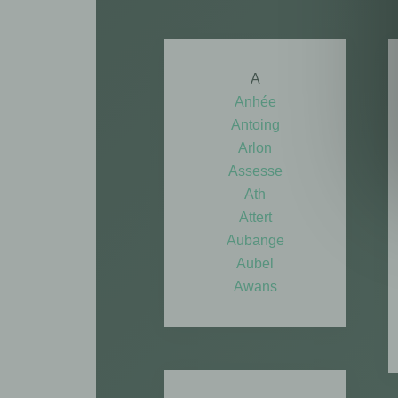
A
Anhée
Antoing
Arlon
Assesse
Ath
Attert
Aubange
Aubel
Awans