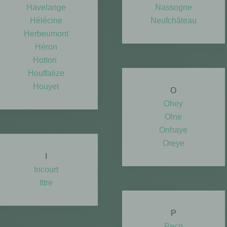
Havelange
Nassogne
Hélécine
Neufchâteau
Herbeumont
Héron
Hotton
Houffalize
Houyet
O
Ohey
Olne
Onhaye
Oreye
I
Incourt
Ittre
P
Pecq