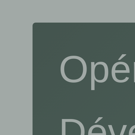
Opér
Dév