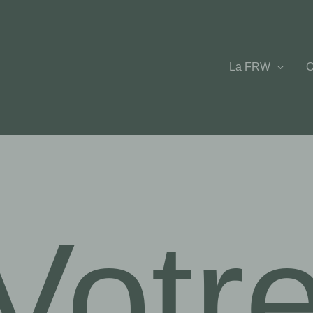
La FRW
O
Votr