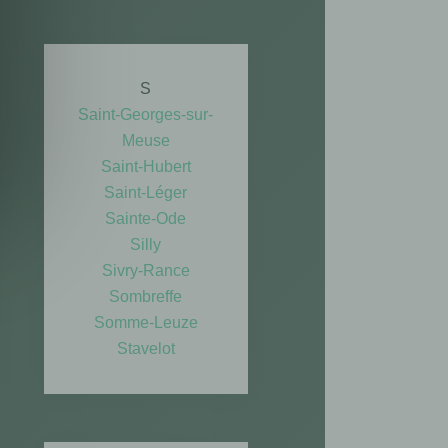
S
Saint-Georges-sur-
Meuse
Saint-Hubert
Saint-Léger
Sainte-Ode
Silly
Sivry-Rance
Sombreffe
Somme-Leuze
Stavelot