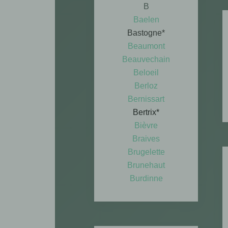
B
Baelen
Bastogne*
Beaumont
Beauvechain
Beloeil
Berloz
Bernissart
Bertrix*
Bièvre
Braives
Brugelette
Brunehaut
Burdinne