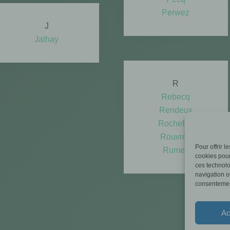
​Perwez
J
Jalhay
R
Rebecq
Ren
deux
Rochefort
Rouvroy
Pour offrir 
Rumes
cookies pour
ces technolo
navigation ou
consentement
Ac