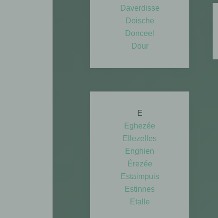
Daverdisse
Doische
Donceel
Dour
E
Eghezée
Ellezelles
Enghien
Érezée
Estaimpuis
Estinnes
Etalle