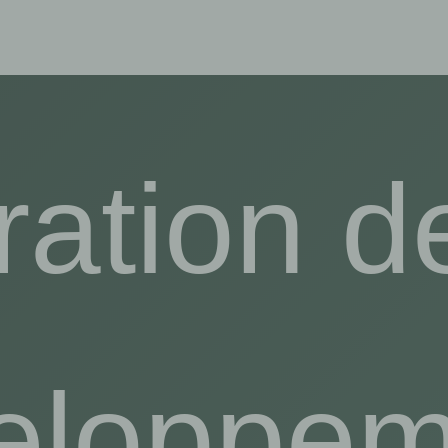
ation d
eloppem