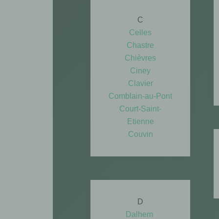
C
Celles
​Chastre
Chièvres
Ciney
Clavier
Comblain-au-Pont
​Court-Saint-
Etienne
Couvin
D
Dalhem
​