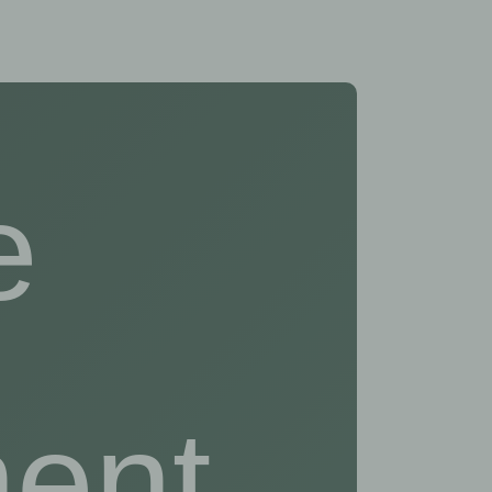
e
ent