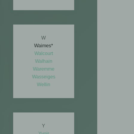
W
Waimes*
Walcourt
Walhain
Waremme
Wasseiges
Wellin
Y
Yvoir