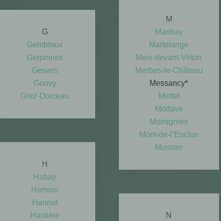
M
G
Manhay
Gembloux
Martelange
Gerpinnes
Meix-devant-Virton
Gesves
Merbes-le-Château
Gouvy
Messancy*
Grez-Doiceau
Mettet
Modave
Momignies
​Mont-de-l’Enclus
Musson
H
Habay
Hamois
Hannut
Hastière
N