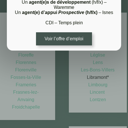
Un
agent(e)s de développement
(h/f/x) –
Waremme
Un
agent(e) d’appui
Prospective
(h/f/x)
– Isnes
CDI – Temps plein
F
L
​Faimes
La Bruyère
Voir l’offre d’emploi
Fauvillers
La Roche-en-
Fernelmont
Ardenne
Floreffe
Léglise
Florennes
Lens
Florenville
Les-Bons-Villers
Fosses-la-Ville
Libramont*
Frameries
Limbourg
Frasnes-lez-
Lincent
Anvaing
Lontzen
Froidchapelle