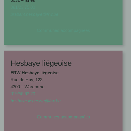
5032 – Isnes
081/23 75 00
brabant.hesbaye@frw.be
Communes accompagnées
Hesbaye liégeoise
FRW Hesbaye
liégeoise
Rue de Huy, 123
4300 – Waremme
019/58 93 20
hesbaye.liegeoise@frw.be
Communes accompagnées