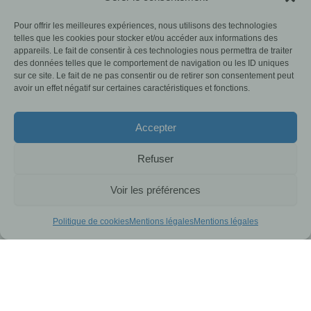
Pour offrir les meilleures expériences, nous utilisons des technologies
Haute Ardenne
telles que les cookies pour stocker et/ou accéder aux informations des
appareils. Le fait de consentir à ces technologies nous permettra de traiter
FRW Haute Ardenne
des données telles que le comportement de navigation ou les ID uniques
sur ce site. Le fait de ne pas consentir ou de retirer son consentement peut
Rue Géréon, 3
avoir un effet négatif sur certaines caractéristiques et fonctions.
4950 – Faymonville
080/29 11 20
Accepter
hte.ardenne@frw.be
Refuser
Commune accompagnées
Voir les préférences
Politique de cookies
Mentions légales
Mentions légales
Semois-Ardenne
FRW Semois-Ardenne
Rue de France, 19A
6730 – Tintigny