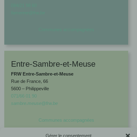
084/21 98 60
famenne@frw.be
Communes accompagnées
Entre-Sambre-et-Meuse
FRW Entre-Sambre-et-Meuse
Rue de France, 66
5600 – Philippeville
071/66 01 90
sambre.meuse@frw.be
Communes accompagnées
Gérer le consentement