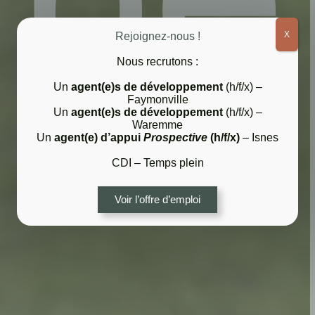
X
Rejoignez-nous !
Nous recrutons :
Un
agent(e)s de développement
(h/f/x) –
Faymonville
Un
agent(e)s de développement
(h/f/x) –
Waremme
Un
agent(e) d’appui
Prospective
(h/f/x)
– Isnes
CDI – Temps plein
Voir l’offre d’emploi